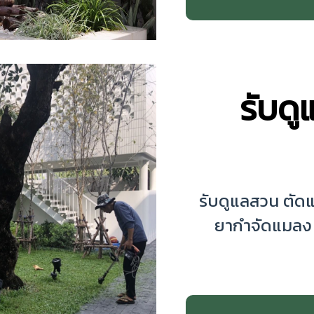
รับด
รับดูแลสวน ตัดแ
ยากำจัดแมลง ก