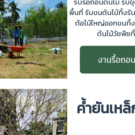
รับรื้อถอนต้นไม้ รับข
พื้นที่
รั
บขนต้นไม้ทิ้งรั
ต้อไม้ใหญ่ออกขนทิ้
ต้นไม้วัชพืช
งานรื้อถอน
ค้ำยันเหล็